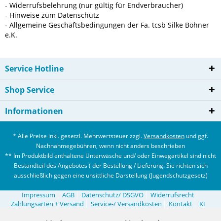
- Widerrufsbelehrung (nur gültig für Endverbraucher)
- Hinweise zum Datenschutz
- Allgemeine Geschäftsbedingungen der Fa. tcsb Silke Böhner
e.K.
Service Hotline
Shop Service
Informationen
* Alle Preise inkl. gesetzl. Mehrwertsteuer zzgl.
Versandkosten
und ggf.
Nachnahmegebühren, wenn nicht anders beschrieben
** Im Produktbild enthaltene Unterwäsche und/ oder Einwegartikel sind nicht
Bestandteil des Angebotes ( der Bestellung / Lieferung. Sie richten sich
ausschließlich gegen eine unsittliche Darstellung (Jugendschutzgesetz)
Impressum
AGB
Datenschutz/ DSGVO
Widerrufsrecht
Zahlungsarten + Versand
Service-/ Versandkosten
Kontakt
KI