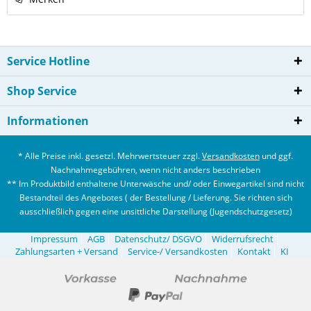
Service Hotline
Shop Service
Informationen
* Alle Preise inkl. gesetzl. Mehrwertsteuer zzgl.
Versandkosten
und ggf.
Nachnahmegebühren, wenn nicht anders beschrieben
** Im Produktbild enthaltene Unterwäsche und/ oder Einwegartikel sind nicht
Bestandteil des Angebotes ( der Bestellung / Lieferung. Sie richten sich
ausschließlich gegen eine unsittliche Darstellung (Jugendschutzgesetz)
Impressum
AGB
Datenschutz/ DSGVO
Widerrufsrecht
Zahlungsarten + Versand
Service-/ Versandkosten
Kontakt
KI