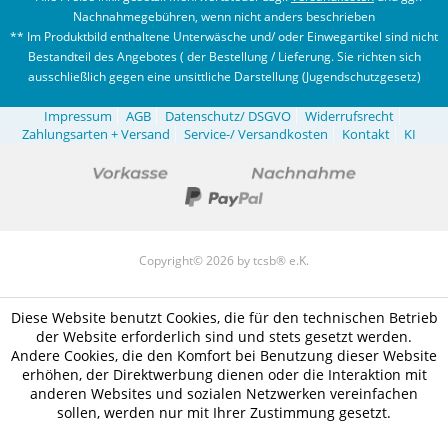
Nachnahmegebühren, wenn nicht anders beschrieben
** Im Produktbild enthaltene Unterwäsche und/ oder Einwegartikel sind nicht
Bestandteil des Angebotes ( der Bestellung / Lieferung. Sie richten sich
ausschließlich gegen eine unsittliche Darstellung (Jugendschutzgesetz)
Impressum
AGB
Datenschutz/ DSGVO
Widerrufsrecht
Zahlungsarten + Versand
Service-/ Versandkosten
Kontakt
KI
Copyright© 2026 by tcsb® e.K.
Diese Website benutzt Cookies, die für den technischen Betrieb
der Website erforderlich sind und stets gesetzt werden.
Andere Cookies, die den Komfort bei Benutzung dieser Website
erhöhen, der Direktwerbung dienen oder die Interaktion mit
anderen Websites und sozialen Netzwerken vereinfachen
sollen, werden nur mit Ihrer Zustimmung gesetzt.