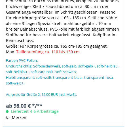
den Schultern durch 35 mm breites, komplett zu öffnendes,
hochwertiges Klett-/ Flauschband um ca. 30 cm in der
Gesamtlänge verstellbar. Im Schritt geschlossen. Passend
für eine Körpergröße von ca. 165 - 185 cm. Seitliche Nähte
als eine 3-Lagen Spezialstretchnaht ausgeführt. 10 mm
breiter Beinabschluss.
PVC-Folie mit farblich abgestimmten
Stoffband für bessere Haltbarkeit eingefasst. Knöpfbar im
Beinsbschluss.
Größe: Für Körpergrösse ca. 165 cm-185 cm geeignet.
Max.
Taillenumfang ca. 110 bis 130 cm
.
Farben PVC-Folien:
Undurchsichtig: Soft-seidenweiß, soft-gelb, soft-gelb+, soft-hellblau,
soft-hellblau+, soft-cardinal+, soft-schwarz.
Halbtransparent: soft-weiß, transparent-blau, transparent-rosa,
soft-weiß+.
Aufpreis für Größe 2: 12,00 EUR inkl. MwSt.
ab 98,00 € */**
Lieferzeit 4-6 Arbeitstage
Merken