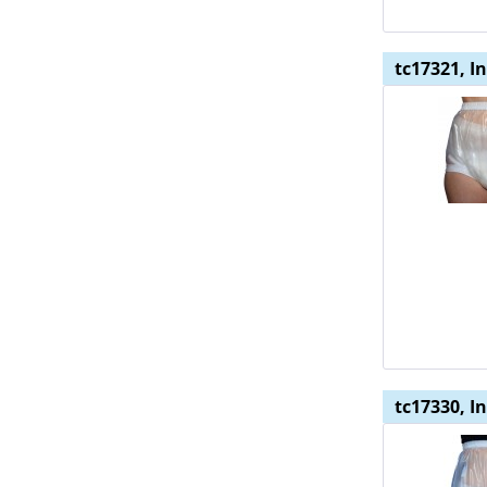
tc17321, I
tc17330, I