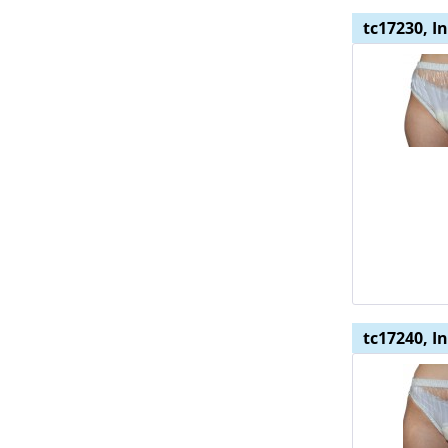
tc17230, I
tc17240, I