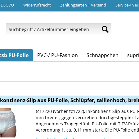
/ DSGVO
Widerrufsrecht
Zahlungsarten + Versand
Service-/ Ve
csb PU-Folie
PVC-/ PU-Fashion
Schnäppchen
supr
nkontinenz-Slip aus PU-Folie, Schlüpfer, taillenhoch, br
tc17220 (vorher tc1722), Inkontinenz-Slip aus PU-
mm breiter, gegen verdrehen durchgesteppter Ta
Angenehmes Tragegefühl. PU-Folie mit TITV-Prüfz
Verordnung ! , ca. 0,11 mm stark. Die PU-Folie en