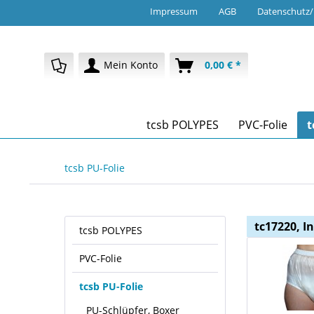
Impressum
AGB
Datenschutz
Mein Konto
0,00 € *
tcsb POLYPES
PVC-Folie
t
tcsb PU-Folie
tc17220, I
tcsb POLYPES
PVC-Folie
tcsb PU-Folie
PU-Schlüpfer, Boxer