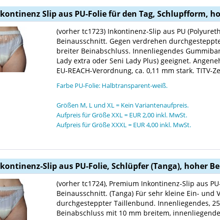
nkontinenz Slip aus PU-Folie für den Tag, Schlupfform, 
(vorher tc1723) Inkontinenz-Slip aus PU (Polyuret
Beinausschnitt. Gegen verdrehen durchgesteppt
breiter Beinabschluss. Innenliegendes Gummiband.
Lady extra oder Seni Lady Plus) geeignet. Angene
EU-REACH-Verordnung, ca. 0,11 mm stark. TITV-Zer
Farbe PU-Folie: Halbtransparent-weiß.
Größen M, L und XL = Kein Variantenaufpreis.
Aufpreis für Größe XXL = EUR 2,00 inkl. MwSt.
Aufpreis für Größe XXXL = EUR 4,00 inkl. MwSt.
nkontinenz-Slip aus PU-Folie, Schlüpfer (Tanga), hoher B
(vorher tc1724), Premium Inkontinenz-Slip aus PU
Beinausschnitt. (Tanga) Für sehr kleine Ein- und
durchgesteppter Taillenbund. Innenliegendes, 
Beinabschluss mit 10 mm breitem, innenliegen