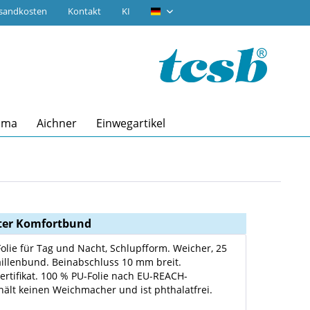
rsandkosten
Kontakt
KI
tcsb.de
ima
Aichner
Einwegartikel
eiter Komfortbund
Folie für Tag und Nacht, Schlupfform. Weicher, 25
illenbund. Beinabschluss 10 mm breit.
ertifikat. 100 % PU-Folie nach EU-REACH-
thält keinen Weichmacher und ist phthalatfrei.