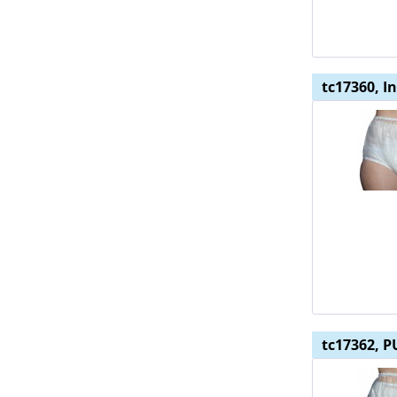
tc17360, I
tc17362, P