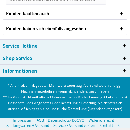
Kunden kauften auch
Kunden haben sich ebenfalls angesehen
Service Hotline
Shop Service
Informationen
* Alle Preise inkl. gesetzl. Mehrwertsteuer zzgl.
Versandkosten
und ggf.
Nachnahmegebühren, wenn nicht anders beschrieben
** Im Produktbild enthaltene Unterwäsche und/ oder Einwegartikel sind nicht
Bestandteil des Angebotes ( der Bestellung / Lieferung. Sie richten sich
ausschließlich gegen eine unsittliche Darstellung (Jugendschutzgesetz)
Impressum
AGB
Datenschutz/ DSGVO
Widerrufsrecht
Zahlungsarten + Versand
Service-/ Versandkosten
Kontakt
KI