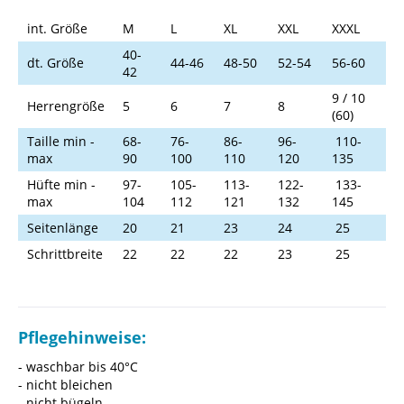
int. Größe
M
L
XL
XXL
XXXL
40-
dt. Größe
44-46
48-50
52-54
56-60
42
9 / 10
Herrengröße
5
6
7
8
(60)
Taille min -
68-
76-
86-
96-
110-
max
90
100
110
120
135
Hüfte min -
97-
105-
113-
122-
133-
max
104
112
121
132
145
Seitenlänge
20
21
23
24
25
Schrittbreite
22
22
22
23
25
Pflegehinweise:
- waschbar bis 40°C
- nicht bleichen
- nicht bügeln