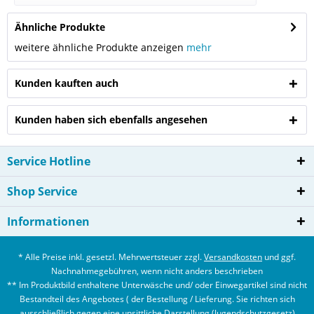
Ähnliche Produkte
weitere ähnliche Produkte anzeigen
mehr
Kunden kauften auch
Kunden haben sich ebenfalls angesehen
Service Hotline
Shop Service
Informationen
* Alle Preise inkl. gesetzl. Mehrwertsteuer zzgl.
Versandkosten
und ggf.
Nachnahmegebühren, wenn nicht anders beschrieben
** Im Produktbild enthaltene Unterwäsche und/ oder Einwegartikel sind nicht
Bestandteil des Angebotes ( der Bestellung / Lieferung. Sie richten sich
ausschließlich gegen eine unsittliche Darstellung (Jugendschutzgesetz)