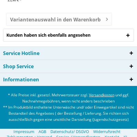
Variantenauswahl in den Warenkorb
Kunden haben sich ebenfalls angesehen
Service Hotline
Shop Service
Informationen
* Alle Preise inkl. gesetzl. Mehrwertsteuer zzgl.
Versandkosten
und ggf.
Nachnahmegebühren, wenn nicht anders beschrieben
** Im Produktbild enthaltene Unterwäsche und/ oder Einwegartikel sind nicht
Bestandteil des Angebotes ( der Bestellung / Lieferung. Sie richten sich
ausschließlich gegen eine unsittliche Darstellung (Jugendschutzgesetz)
Impressum
AGB
Datenschutz/ DSGVO
Widerrufsrecht