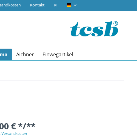
rsandkosten
Kontakt
KI
tcsb.de
ima
Aichner
Einwegartikel
00 € */**
l. Versandkosten