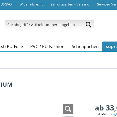
/ DSGVO
Widerrufsrecht
Zahlungsarten + Versand
Service-/ Ve
csb PU-Folie
PVC-/ PU-Fashion
Schnäppchen
supr
EMIUM
ab 33,
inkl. MwSt.
zzg