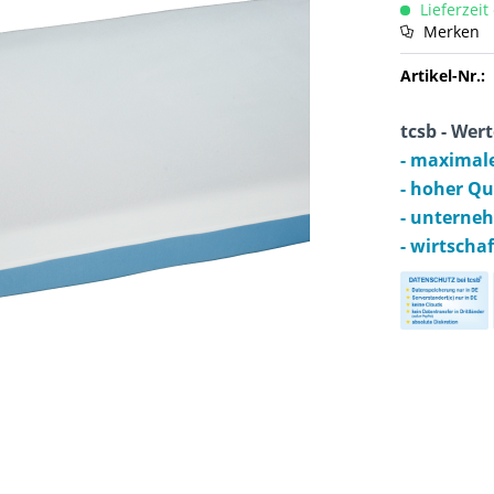
Lieferzeit
Merken
Artikel-Nr.:
tcsb - Wert
- maximal
- hoher Q
- unterne
- wirtscha