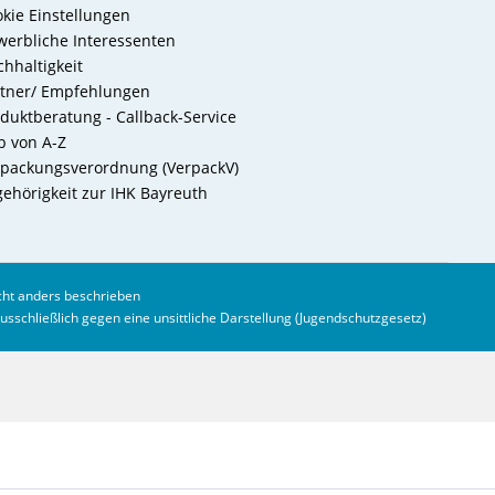
kie Einstellungen
erbliche Interessenten
hhaltigkeit
rtner/ Empfehlungen
duktberatung - Callback-Service
b von A-Z
packungsverordnung (VerpackV)
ehörigkeit zur IHK Bayreuth
ht anders beschrieben
ausschließlich gegen eine unsittliche Darstellung (Jugendschutzgesetz)