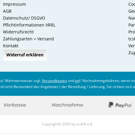
Impressum
Coo
AGB
Gew
Datenschutz/ DSGVO
Nac
Pflichtinformationen VRRL
Pa
Widerrufsrecht
Pro
Zahlungsarten + Versand
tcs
Kontakt
Ver
Zug
Widerruf erklären
etzl. Mehrwertsteuer zzgl.
Versandkosten
und ggf. Nachnahmegebühren, wenn nic
 nicht Bestandteil des Angebotes ( der Bestellung / Lieferung. Sie richten sich 
Copyright© 2026 by tcsb® e.K.