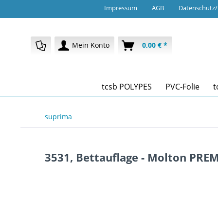
Impressum
AGB
Datenschutz
Mein Konto
0,00 € *
tcsb POLYPES
PVC-Folie
t
suprima
3531, Bettauflage - Molton PR