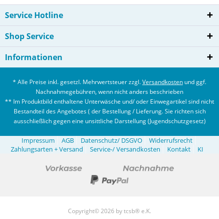
Service Hotline
Shop Service
Informationen
* Alle Preise inkl. gesetzl. Mehrwertsteuer zzgl.
Versandkosten
und ggf.
Nachnahmegebühren, wenn nicht anders beschrieben
** Im Produktbild enthaltene Unterwäsche und/ oder Einwegartikel sind nicht
Bestandteil des Angebotes ( der Bestellung / Lieferung. Sie richten sich
ausschließlich gegen eine unsittliche Darstellung (Jugendschutzgesetz)
Impressum
AGB
Datenschutz/ DSGVO
Widerrufsrecht
Zahlungsarten + Versand
Service-/ Versandkosten
Kontakt
KI
Copyright© 2026 by tcsb® e.K.