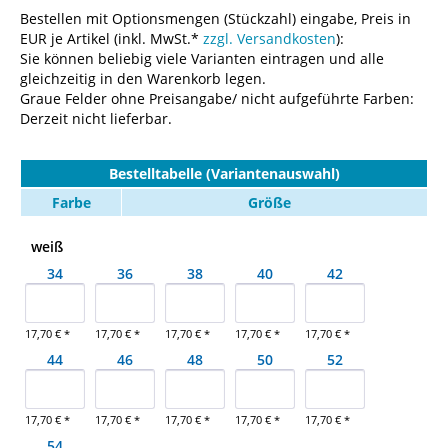
Bestellen mit Optionsmengen (Stückzahl) eingabe, Preis in
EUR je Artikel (inkl. MwSt.*
zzgl. Versandkosten
):
Sie können beliebig viele Varianten eintragen und alle
gleichzeitig in den Warenkorb legen.
Graue Felder ohne Preisangabe/ nicht aufgeführte Farben:
Derzeit nicht lieferbar.
Bestelltabelle (Variantenauswahl)
Farbe
Größe
weiß
34
36
38
40
42
17,70 € *
17,70 € *
17,70 € *
17,70 € *
17,70 € *
44
46
48
50
52
17,70 € *
17,70 € *
17,70 € *
17,70 € *
17,70 € *
54