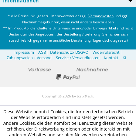
Informationen
* Alle Preise inkl. gesetzl. Mehrwertsteuer zzgl.
Versandkosten
und ggf.
Nachnahmegebühren, wenn nicht anders beschrieben
** Im Produktbild enthaltene Unterwäsche und/ oder Einwegartikel sind nicht
Bestandteil des Angebotes ( der Bestellung / Lieferung. Sie richten sich
ausschließlich gegen eine unsittliche Darstellung (Jugendschutzgesetz)
Impressum
AGB
Datenschutz/ DSGVO
Widerrufsrecht
Zahlungsarten + Versand
Service-/ Versandkosten
Kontakt
KI
Copyright© 2026 by tcsb® e.K.
Diese Website benutzt Cookies, die für den technischen Betrieb
der Website erforderlich sind und stets gesetzt werden.
Andere Cookies, die den Komfort bei Benutzung dieser Website
erhöhen, der Direktwerbung dienen oder die Interaktion mit
anderen Websites und sozialen Netzwerken vereinfachen