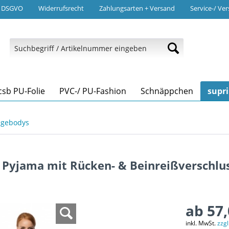
/ DSGVO
Widerrufsrecht
Zahlungsarten + Versand
Service-/ Ve
csb PU-Folie
PVC-/ PU-Fashion
Schnäppchen
supr
legebodys
l Pyjama mit Rücken- & Beinreißverschlu
ab 57,
inkl. MwSt.
zzg