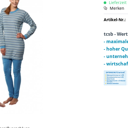
Lieferzeit
Merken
Artikel-Nr.:
tcsb - Wert
- maximal
- hoher Q
- unterne
- wirtscha