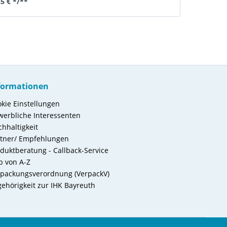
85 € */**
formationen
kie Einstellungen
erbliche Interessenten
hhaltigkeit
rtner/ Empfehlungen
duktberatung - Callback-Service
b von A-Z
packungsverordnung (VerpackV)
ehörigkeit zur IHK Bayreuth