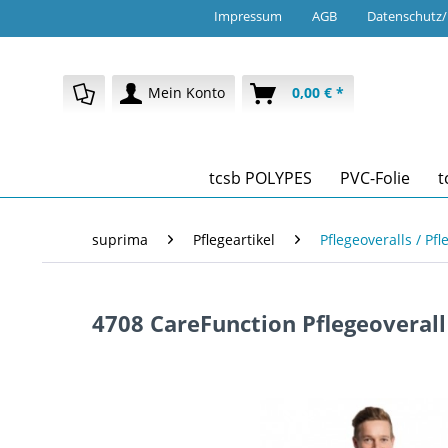
Impressum
AGB
Datenschutz
Mein Konto
0,00 € *
tcsb POLYPES
PVC-Folie
t
suprima
Pflegeartikel
Pflegeoveralls / Pf
4708 CareFunction Pflegeoveral