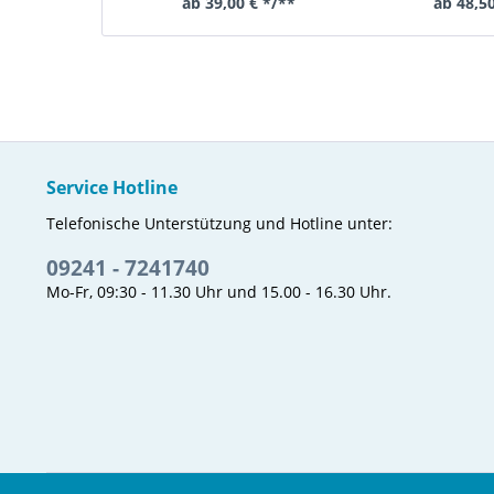
bequemer
ab 39,00 € */**
ab 48,50
Service Hotline
Telefonische Unterstützung und Hotline unter:
09241 - 7241740
Mo-Fr, 09:30 - 11.30 Uhr und 15.00 - 16.30 Uhr.