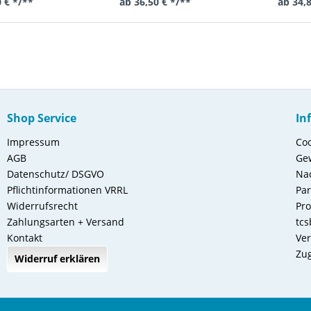
 Schnitt
Taillenbund und B
 € */**
ab 36,50 € */**
ab 34,
Shop Service
In
Impressum
Coo
AGB
Gew
Datenschutz/ DSGVO
Nac
Pflichtinformationen VRRL
Pa
Widerrufsrecht
Pro
Zahlungsarten + Versand
tcs
Kontakt
Ver
Zug
Widerruf erklären