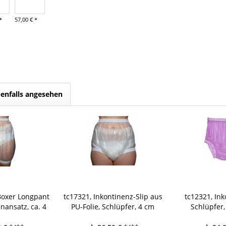
*
57,00 € *
enfalls angesehen
Boxer Longpant
tc17321, Inkontinenz-Slip aus
tc12321, In
nansatz, ca. 4
PU-Folie, Schlüpfer, 4 cm
Schlüpfer
s tc179600,
höher als tc17320, breiter
gesch