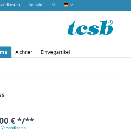
rsandkosten
Kontakt
KI
tcsb.de
ima
Aichner
Einwegartikel
ss
00 € */**
l. Versandkosten