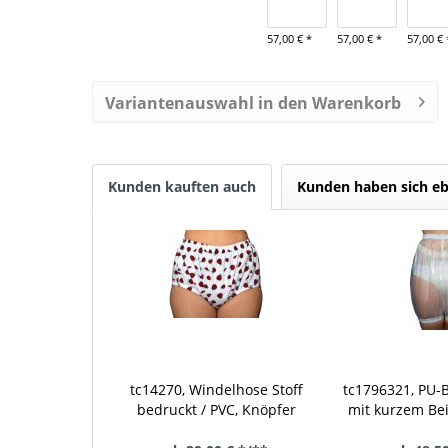
57,00 € *
57,00 € *
57,00 € 
Variantenauswahl in den Warenkorb
Kunden kauften auch
Kunden haben sich eb
tc14270, Windelhose Stoff
tc1796321, PU-
bedruckt / PVC, Knöpfer
mit kurzem Bei
cm höher al