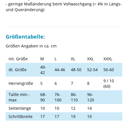
- geringe Maßänderung beim Vollwaschgang (< 4% in Längs-
und Queränderung)
Größentabelle:
Größen Angaben in ca. cm
int. Größe
M
L
XL
XXL
XXXL
40-
dt. Größe
44-46
48-50
52-54
56-60
42
9 / 10
Herrengröße
5
6
7
8
(60)
Taille min -
68-
76-
86-
96-
max
90
100
110
120
Seitenlänge
10
10
12
14
Schrittbreite
17
17
19
19