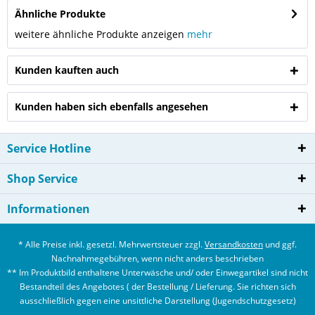
Ähnliche Produkte
weitere ähnliche Produkte anzeigen
mehr
Kunden kauften auch
Kunden haben sich ebenfalls angesehen
Service Hotline
Shop Service
Informationen
* Alle Preise inkl. gesetzl. Mehrwertsteuer zzgl.
Versandkosten
und ggf.
Nachnahmegebühren, wenn nicht anders beschrieben
** Im Produktbild enthaltene Unterwäsche und/ oder Einwegartikel sind nicht
Bestandteil des Angebotes ( der Bestellung / Lieferung. Sie richten sich
ausschließlich gegen eine unsittliche Darstellung (Jugendschutzgesetz)