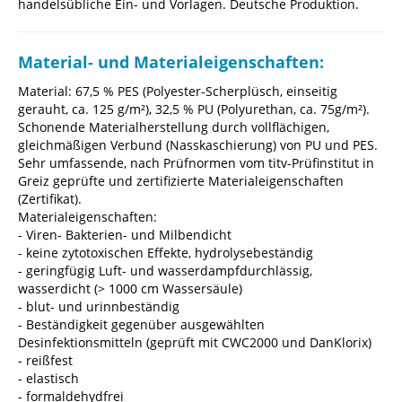
handelsübliche Ein- und Vorlagen. Deutsche Produktion.
Material- und Materialeigenschaften:
Material: 67,5 % PES (Polyester-Scherplüsch, einseitig
gerauht, ca. 125 g/m²), 32,5 % PU (Polyurethan, ca. 75g/m²).
Schonende Materialherstellung durch vollflächigen,
gleichmäßigen Verbund (Nasskaschierung) von PU und PES.
Sehr umfassende, nach Prüfnormen vom titv-Prüfinstitut in
Greiz geprüfte und zertifizierte Materialeigenschaften
(Zertifikat).
Materialeigenschaften:
- Viren-
Bakterien- und Milbendicht
- keine zytotoxischen Effekte, h
ydrolysebeständig
- geringfügig
Luft- und wasserdampfdurchlässig,
wasserdicht (> 1000 cm Wassersäule)
- blut- und urinnbeständig
-
Beständigkeit gegenüber ausgewählten
Desinfektionsmitteln
(geprüft mit CWC2000 und DanKlorix)
- reißfest
- elastisch
- formaldehydfrei