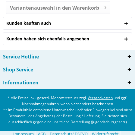
Variantenauswahl in den Warenkorb
Kunden kauften auch
Kunden haben sich ebenfalls angesehen
Service Hotline
Shop Service
Informationen
* Alle Preise inkl. gesetzl. Mehrwertsteuer zzgl.
Versandkosten
und ggf.
Nachnahmegebühren, wenn nicht anders beschrieben
** Im Produktbild enthaltene Unterwäsche und/ oder Einwegartikel sind nicht
Bestandteil des Angebotes ( der Bestellung / Lieferung. Sie richten sich
ausschließlich gegen eine unsittliche Darstellung (Jugendschutzgesetz)
Impressum
AGB
Datenschutz/ DSGVO
Widerrufsrecht