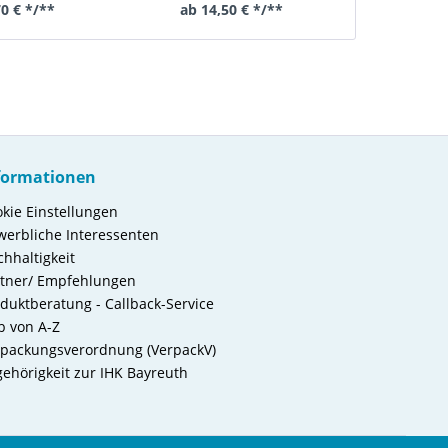
chnit
70 € */**
ab 14,50 € */**
ab 24
formationen
kie Einstellungen
erbliche Interessenten
hhaltigkeit
rtner/ Empfehlungen
duktberatung - Callback-Service
b von A-Z
packungsverordnung (VerpackV)
ehörigkeit zur IHK Bayreuth