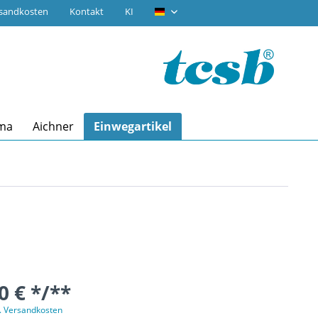
rsandkosten
Kontakt
KI
tcsb.de
ma
Aichner
Einwegartikel
0 € */**
l. Versandkosten