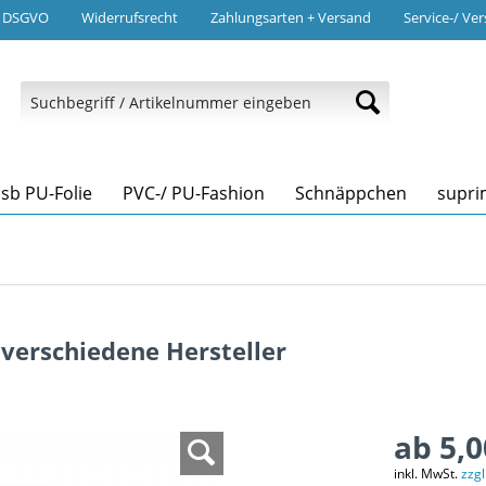
/ DSGVO
Widerrufsrecht
Zahlungsarten + Versand
Service-/ Ve
csb PU-Folie
PVC-/ PU-Fashion
Schnäppchen
supri
verschiedene Hersteller
ab 5,0
inkl. MwSt.
zzg