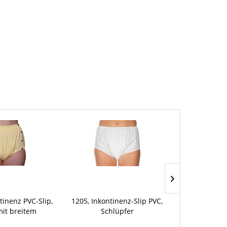
tinenz PVC-Slip,
1205, Inkontinenz-Slip PVC,
1218, PVC-S
it breitem
Schlüpfer
, taillenhoch