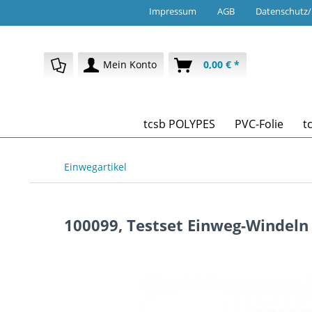
Impressum
AGB
Datenschutz
Mein Konto
0,00 € *
tcsb POLYPES
PVC-Folie
t
Einwegartikel
100099, Testset Einweg-Windeln 