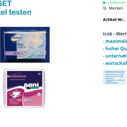
Lieferzeit
Merken
Artikel-Nr.:
tcsb - Wert
- maximal
- hoher Q
- unterne
- wirtscha