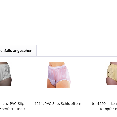
enfalls angesehen
inenz PVC-Slip,
1211, PVC-Slip, Schlupfform
tc14220, Inkon
 Komfortbund /
Knöpfer m
ss, genäht
Taillenbund