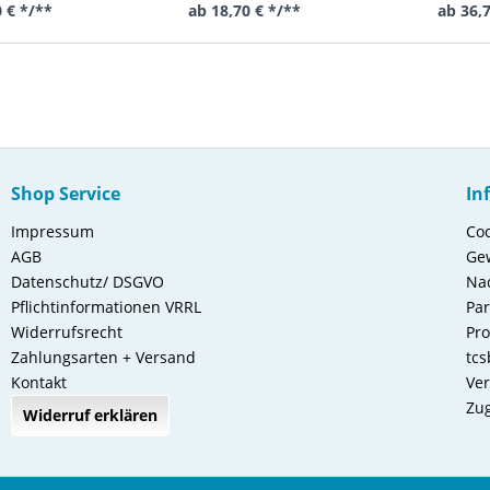
ges
 € */**
ab 18,70 € */**
ab 36,
Shop Service
In
Impressum
Coo
AGB
Gew
Datenschutz/ DSGVO
Nac
Pflichtinformationen VRRL
Pa
Widerrufsrecht
Pro
Zahlungsarten + Versand
tcs
Kontakt
Ver
Zug
Widerruf erklären