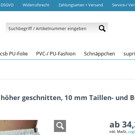
/ DSGVO
Widerrufsrecht
Zahlungsarten + Versand
Service-/ Ve
tcsb PU-Folie
PVC-/ PU-Fashion
Schnäppchen
supr
m höher geschnitten, 10 mm Taillen- und
ab 34,
inkl. MwSt.
zzg