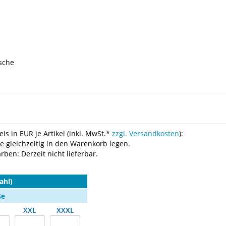
sche
is in EUR je Artikel (inkl. MwSt.*
zzgl. Versandkosten
):
le gleichzeitig in den Warenkorb legen.
ben: Derzeit nicht lieferbar.
ahl)
ße
XXL
XXXL