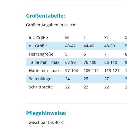
Größentabelle:
Größen Angaben in ca. cm
int. Größe
M
L
XL
dt. Größe
40-42
44-46
48-50
Herrengröße
5
6
7
Taille min - max
68-90
76-100
86-110
Hüfte min - max
97-104
105-112
113-121
Seitenlänge
24
25
27
Schrittbreite
22
22
22
Pflegehinweise:
- waschbar bis 40°C