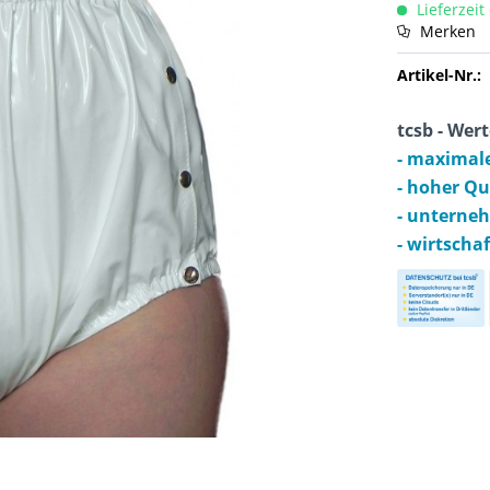
Lieferzeit
Merken
Artikel-Nr.:
tcsb - Wert
- maximal
- hoher Q
- unterne
- wirtscha