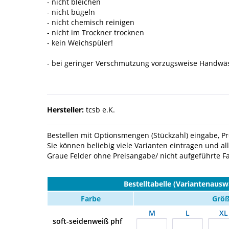
- nicht bleichen
- nicht bügeln
- nicht chemisch reinigen
- nicht im Trockner trocknen
- kein Weichspüler!
- bei geringer Verschmutzung vorzugsweise Handwä
Hersteller:
tcsb e.K.
Bestellen mit Optionsmengen (Stückzahl) eingabe, Pre
Sie können beliebig viele Varianten eintragen und al
Graue Felder ohne Preisangabe/ nicht aufgeführte Far
Bestelltabelle (Variantenausw
Farbe
Grö
M
L
XL
soft-seidenweiß phf