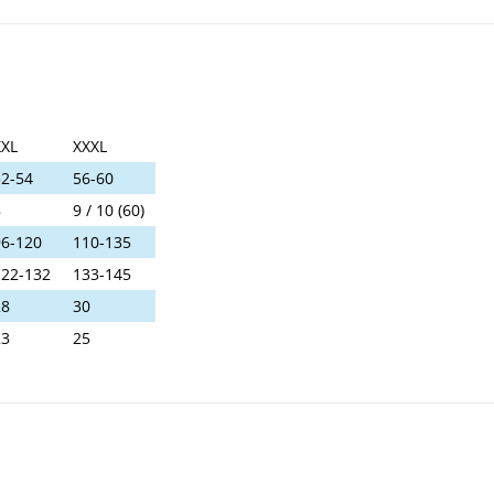
XXL
XXXL
52-54
56-60
8
9 / 10 (60)
96-120
110-135
122-132
133-145
28
30
23
25