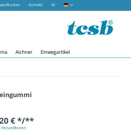
rsandkosten
Kontakt
KI
tcsb.de
ima
Aichner
Einwegartikel
 Beingummi
20 € */**
l. Versandkosten