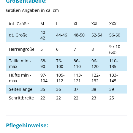
Größentabelle:
Größen Angaben in ca. cm
int. Größe
M
L
XL
XXL
XXXL
40-
dt. Größe
44-46
48-50
52-54
56-60
42
9 / 10
Herrengröße
5
6
7
8
(60)
Taille min -
68-
76-
86-
96-
110-
max
90
100
110
120
135
Hüfte min -
97-
105-
113-
122-
133-
max
104
112
121
132
145
Seitenlänge
35
36
37
38
39
Schrittbreite
22
22
22
23
25
Pflegehinweise: