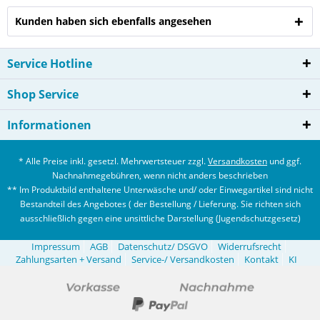
Kunden haben sich ebenfalls angesehen
Service Hotline
Shop Service
Informationen
* Alle Preise inkl. gesetzl. Mehrwertsteuer zzgl.
Versandkosten
und ggf.
Nachnahmegebühren, wenn nicht anders beschrieben
** Im Produktbild enthaltene Unterwäsche und/ oder Einwegartikel sind nicht
Bestandteil des Angebotes ( der Bestellung / Lieferung. Sie richten sich
ausschließlich gegen eine unsittliche Darstellung (Jugendschutzgesetz)
Impressum
AGB
Datenschutz/ DSGVO
Widerrufsrecht
Zahlungsarten + Versand
Service-/ Versandkosten
Kontakt
KI