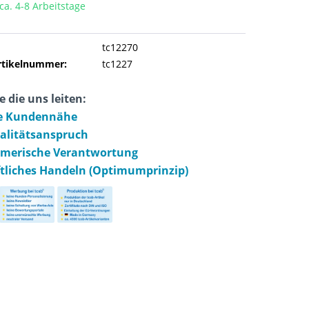
 ca. 4-8 Arbeitstage
tc12270
rtikelnummer:
tc1227
e die uns leiten:
e Kundennähe
ualitätsanspruch
hmerische Verantwortung
ftliches Handeln (Optimumprinzip)