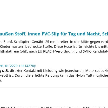
 außen Stoff, innen PVC-Slip für Tag und Nacht, 
t-weiß phf. Schlüpfer. Genäht. 25 mm breiter, in der Mitte gegen 
indermustern bedruckte Stoffe. Diese Hose ist für leichte bis mitt
thalatfreie (phf), nach EU REACH-Verordnung und SVHC-Kandidatenl
n, tc12270 + tc14270):
g (z.B. direkter Kontakt mit Kleidung wie Jeanshosen, Motorradbekle
ewebt) ist. Durch die erhöhte Reibung kann das Nylon-Taft möglic
n.
.