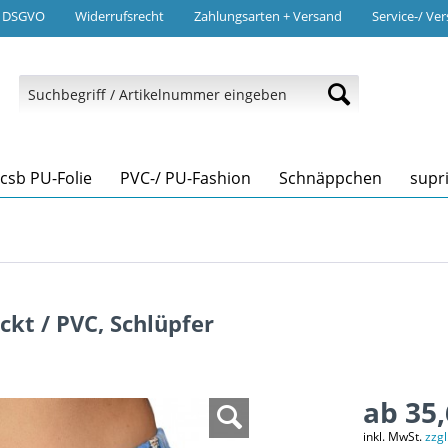
/ DSGVO
Widerrufsrecht
Zahlungsarten + Versand
Service-/ Ve
tcsb PU-Folie
PVC-/ PU-Fashion
Schnäppchen
supr
ckt / PVC, Schlüpfer
ab 35,
inkl. MwSt.
zzg