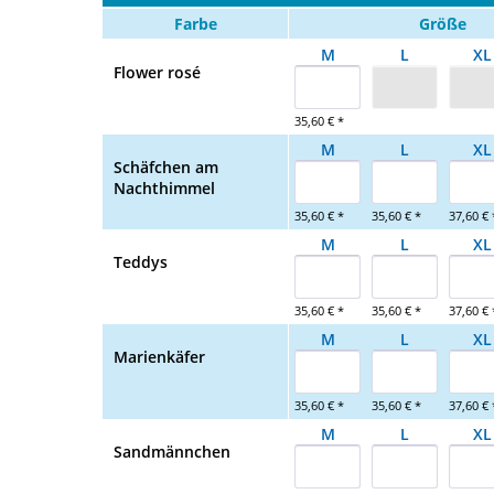
Farbe
Größe
M
L
XL
Flower rosé
35,60 € *
M
L
XL
Schäfchen am
Nachthimmel
35,60 € *
35,60 € *
37,60 € 
M
L
XL
Teddys
35,60 € *
35,60 € *
37,60 € 
M
L
XL
Marienkäfer
35,60 € *
35,60 € *
37,60 € 
M
L
XL
Sandmännchen