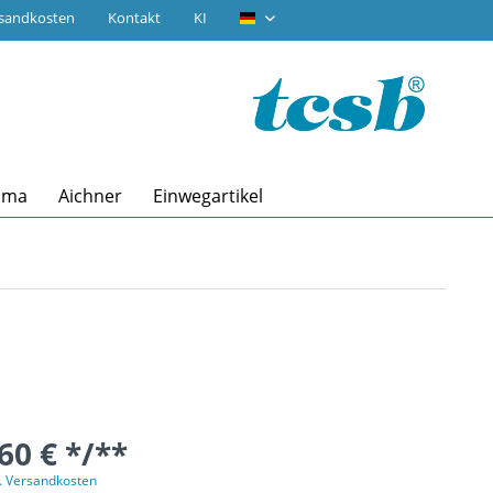
rsandkosten
Kontakt
KI
tcsb.de
ima
Aichner
Einwegartikel
60 € */**
l. Versandkosten