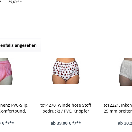
*
39,60 € *
enfalls angesehen
inenz PVC-Slip,
tc14270, Windelhose Stoff
tc12221, Inkon
 Komfortbund,
bedruckt / PVC, Knöpfer
25 mm breiter
atfrei
Beinabschl
 € */**
ab 39,00 € */**
ab 30,