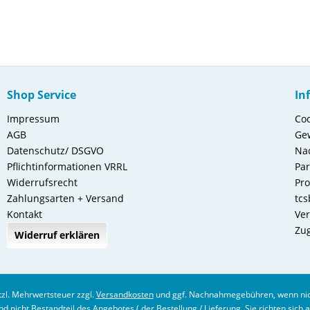
Shop Service
In
Impressum
Coo
AGB
Gew
Datenschutz/ DSGVO
Nac
Pflichtinformationen VRRL
Pa
Widerrufsrecht
Pro
Zahlungsarten + Versand
tcs
Kontakt
Ver
Zug
Widerruf erklären
etzl. Mehrwertsteuer zzgl.
Versandkosten
und ggf. Nachnahmegebühren, wenn nic
 nicht Bestandteil des Angebotes ( der Bestellung / Lieferung. Sie richten sich 