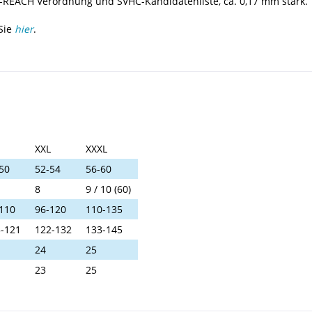
U-REACH Verordnung und SVHC-Kandidatenliste, ca. 0,17 mm stark.
 Sie
hier
.
XXL
XXXL
50
52-54
56-60
8
9 / 10 (60)
110
96-120
110-135
-121
122-132
133-145
24
25
23
25