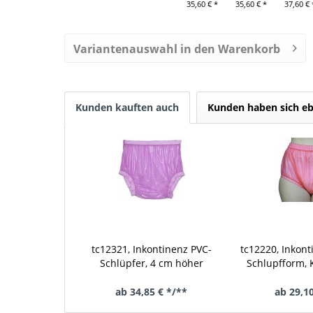
35,60 € *
35,60 € *
37,60 € 
Variantenauswahl in den Warenkorb
Kunden kauften auch
Kunden haben sich eb
tc12321, Inkontinenz PVC-
tc12220, Inkont
Schlüpfer, 4 cm höher
Schlupfform,
geschnitten
phthal
ab 34,85 € */**
ab 29,10