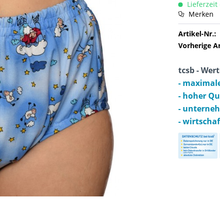
Lieferzeit
Merken
Artikel-Nr.:
Vorherige A
tcsb - Wert
- maximal
- hoher Q
- unterne
- wirtscha