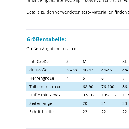
Innen: Eingenähter PVC-Slip, 100% PVC-Folie nach E
Details zu den verwendeten tcsb-Materialien finden
Größentabelle:
Größen Angaben in ca. cm
int. Größe
S
M
L
XL
dt. Größe
36-38
40-42
44-46
48-
Herrengröße
4
5
6
7
Taille min - max
68-90
76-100
86-
Hüfte min - max
97-104
105-112
113
Seitenlänge
20
21
23
Schrittbreite
22
22
22