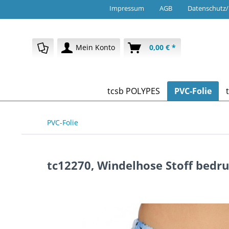
Impressum
AGB
Datenschutz
Mein Konto
0,00 € *
tcsb POLYPES
PVC-Folie
PVC-Folie
tc12270, Windelhose Stoff bedru