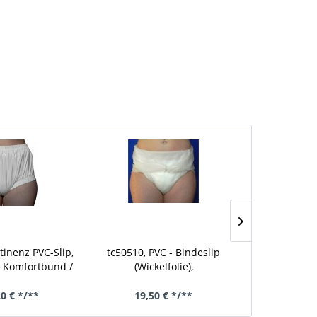
tinenz PVC-Slip,
tc50510, PVC - Bindeslip
tc13220,
 Komfortbund /
(Wickelfolie),
Inkontinenz-
uss, genäht
Erwachsenengröße
Schlupff
20 € */**
19,50 € */**
51,0