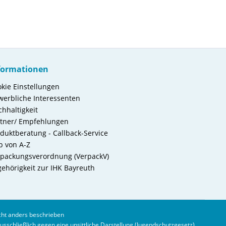
formationen
kie Einstellungen
erbliche Interessenten
hhaltigkeit
rtner/ Empfehlungen
duktberatung - Callback-Service
b von A-Z
packungsverordnung (VerpackV)
ehörigkeit zur IHK Bayreuth
ht anders beschrieben
ausschließlich gegen eine unsittliche Darstellung (Jugendschutzgesetz)