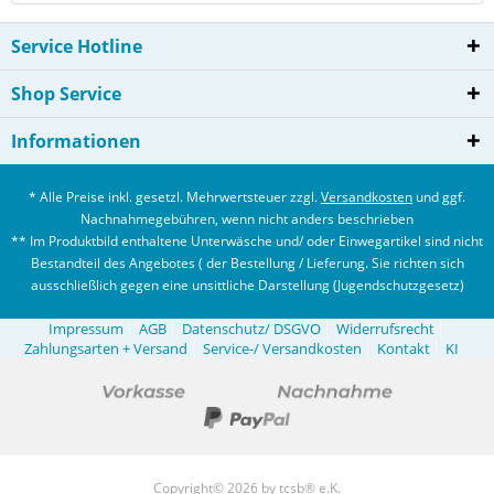
Service Hotline
Shop Service
Informationen
* Alle Preise inkl. gesetzl. Mehrwertsteuer zzgl.
Versandkosten
und ggf.
Nachnahmegebühren, wenn nicht anders beschrieben
** Im Produktbild enthaltene Unterwäsche und/ oder Einwegartikel sind nicht
Bestandteil des Angebotes ( der Bestellung / Lieferung. Sie richten sich
ausschließlich gegen eine unsittliche Darstellung (Jugendschutzgesetz)
Impressum
AGB
Datenschutz/ DSGVO
Widerrufsrecht
Zahlungsarten + Versand
Service-/ Versandkosten
Kontakt
KI
Copyright© 2026 by tcsb® e.K.