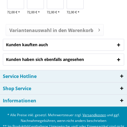
72,00 € *
72,00 € *
72,00 € *
72,00 € *
Variantenauswahl in den Warenkorb
Kunden kauften auch
Kunden haben sich ebenfalls angesehen
Service Hotline
Shop Service
Informationen
* Alle Preise inkl. gesetzl. Mehrwertsteuer zzgl.
Versandkosten
und ggf.
Nachnahmegebühren, wenn nicht anders beschrieben
** Im Produktbild enthaltene Unterwäsche und/ oder Einwegartikel sind nicht