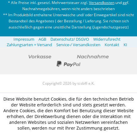
* Alle Preise inkl. gesetzl. Mehrwertsteuer zzgl.
Versandkosten
und ggf.
Nachnahmegebühren, wenn nicht anders beschrieben
** Im Produktbild enthaltene Unterwäsche und/ oder Einwegartikel sind nicht
Bestandteil des Angebotes ( der Bestellung / Lieferung. Sie richten sich
ausschließlich gegen eine unsittliche Darstellung (Jugendschutzgesetz)
Impressum
AGB
Datenschutz/ DSGVO
Widerrufsrecht
Zahlungsarten + Versand
Service-/ Versandkosten
Kontakt
KI
Copyright© 2026 by tcsb® e.K.
Diese Website benutzt Cookies, die für den technischen Betrieb
der Website erforderlich sind und stets gesetzt werden.
Andere Cookies, die den Komfort bei Benutzung dieser Website
erhöhen, der Direktwerbung dienen oder die Interaktion mit
anderen Websites und sozialen Netzwerken vereinfachen
sollen, werden nur mit Ihrer Zustimmung gesetzt.