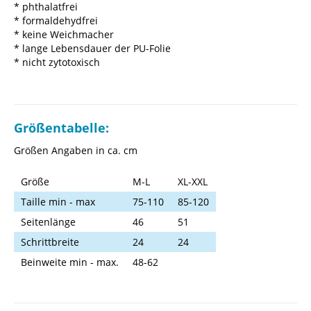
* phthalatfrei
* formaldehydfrei
* keine Weichmacher
* lange Lebensdauer der PU-Folie
* nicht zytotoxisch
Größentabelle:
Größen Angaben in ca. cm
Größe
M-L
XL-XXL
Taille min - max
75-110
85-120
Seitenlänge
46
51
Schrittbreite
24
24
Beinweite min - max.
48-62